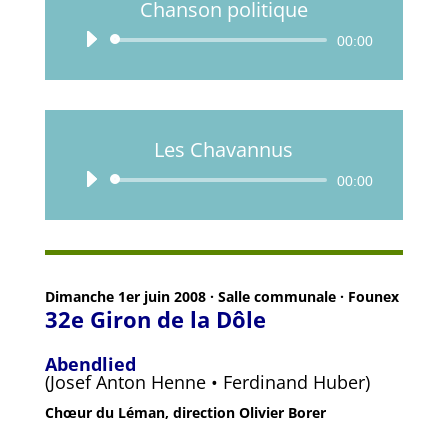
Chanson politique
Lecteur
00:00
audio
Les Chavannus
Lecteur
00:00
audio
Dimanche 1er juin 2008 · Salle communale · Founex
32e Giron de la Dôle
Abendlied
(Josef Anton Henne • Ferdinand Huber)
Chœur du Léman, direction Olivier Borer