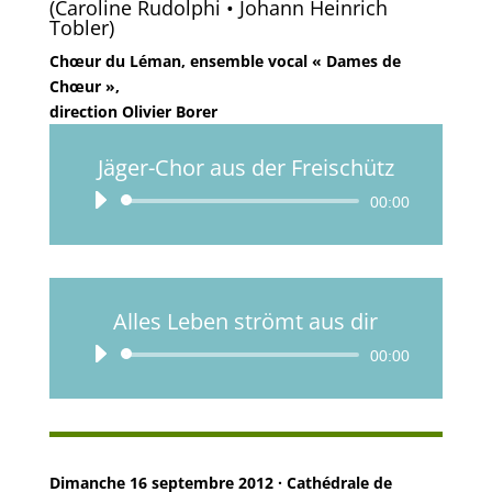
(Caroline Rudolphi • Johann Heinrich
Tobler)
Chœur du Léman, ensemble vocal « Dames de
Chœur »,
direction Olivier Borer
Jäger-Chor aus der Freischütz
Lecteur
00:00
audio
Alles Leben strömt aus dir
Lecteur
00:00
audio
Dimanche 16 septembre 2012 · Cathédrale de