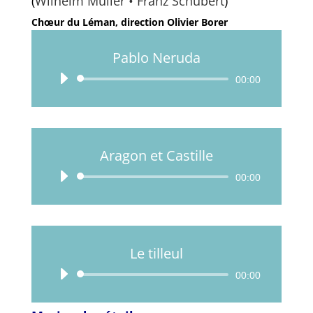
(
Wilhelm Müller • Franz Schubert
)
Chœur du Léman, direction Olivier Borer
Pablo Neruda
Lecteur
00:00
audio
Aragon et Castille
Lecteur
00:00
audio
Le tilleul
Lecteur
00:00
audio