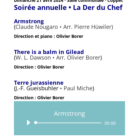
Dimanche 21 avril 2024 · Salle communale · Coppet
Soirée annuelle • La Der du Chef
Armstrong
(
Claude Nougaro • Arr. Pierre Hüwiler)
Direction et piano : Olivier Borer
There is a balm in Gilead
(
W. L. Dawson • Arr. Olivier Borer
)
Direction : Olivier Borer
Terre jurassienne
(J.-F. Gueisbuhler
• Paul Miche
)
Direction : Olivier Borer
Armstrong
Lecteur
00:00
audio