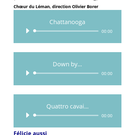
Chœur du Léman, direction Olivier Borer
Chattanooga
Lecteur
00:00
audio
Down by...
Lecteur
00:00
audio
Quattro cavai...
Lecteur
00:00
audio
Félicie aussi