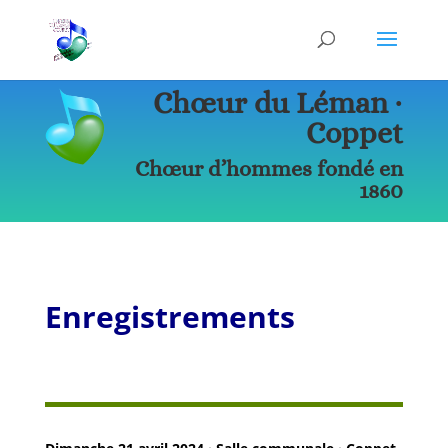
Chœur du Léman ∙
Coppet
Chœur d’hommes fondé en
1860
Enregistrements