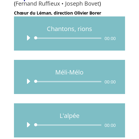
(
Fernand Ruffieux • Joseph Bovet
)
Chœur du Léman, direction Olivier Borer
Chantons, rions
Lecteur
00:00
audio
Méli-Mélo
Lecteur
00:00
audio
L'alpée
Lecteur
00:00
audio