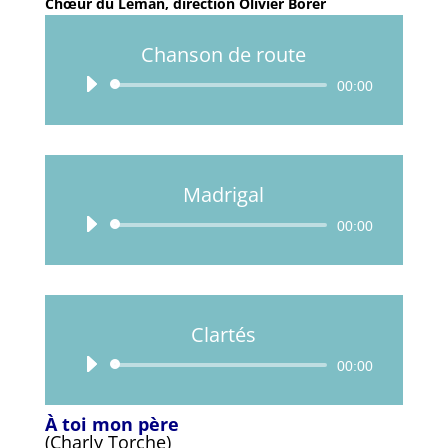
Chœur du Léman, direction Olivier Borer
Chanson de route
Lecteur
00:00
audio
Madrigal
Lecteur
00:00
audio
Clartés
Lecteur
00:00
audio
À toi mon père
(Charly Torche)