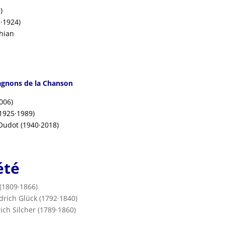
9
)
·1924)
hian
agnons de la Chanson
006)
(1925·1989)
Oudot (1940·2018)
été
 (1809·1866)
drich Glück (1792·1840)
ich Silcher (1789·1860)