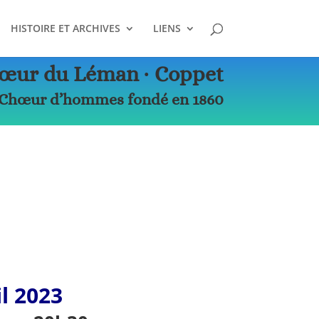
HISTOIRE ET ARCHIVES
LIENS
œur du Léman ∙ Coppet
Chœur d’hommes fondé en 1860
l 2023