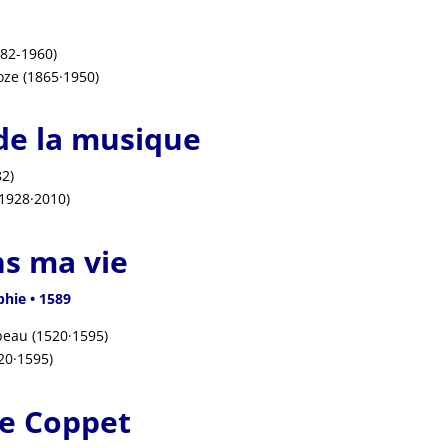
82-1960)
oze (1865·1950)
 de la musique
82
)
1928·2010)
ns ma vie
phie • 1589
beau (1520
·1595
)
20·1595)
e Coppet