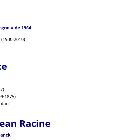
agne » de 1964
t (1930·2010
)
ce
7)
09·1875)
hian
Jean Racine
ranck