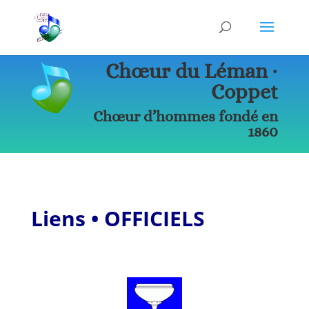
Chœur du Léman ∙
Coppet
Chœur d’hommes fondé en
1860
Liens • OFFICIELS