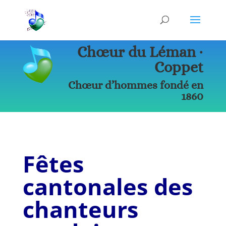
Chœur du Léman ∙
Coppet
Chœur d’hommes fondé en
1860
Fêtes
cantonales des
chanteurs