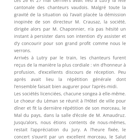
Les 26 et 27 mai derniers avait lieu à Lutry la fête
cantonale des chanteurs vaudois. Malgré toute la
gravité de la situation où l’avait placée la démission
inopinée de son directeur M. Crausaz, la société,
dirigée alors par M. Chaponnier, n’a pas hésité un
instant à persister dans son intention d’y assister et
d’y concourir pour son grand profit comme nous le
verrons.
Arrivés à Lutry par le train, les chanteurs furent
reçus de la manière la plus cordiale : vin d’honneur à
profusion, d’excellents discours de réception. Peu
après avait lieu la répétition générale dont
l’ensemble faisait bien augurer pour l’après-midi.
Les sociétés licenciées, chacune songea à elle-même.
Le choeur du Léman se réunit à l’Hôtel de ville pour
dîner et fit la dernière répétition de son morceau, le
Mal du pays, dans la salle d’école de M. Amaudruz.
Jusqu’alors, nous étions contents de nous-mêmes,
restait l’appréciation du Jury. A l’heure fixée, le
concert s’ouvrit par un excellent morceau, le Salut