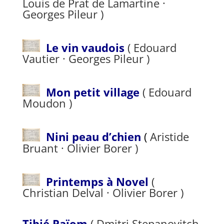
Louis de Prat de Lamartine ·
Georges Pileur )
Le vin vaudois
( Edouard
Vautier · Georges Pileur )
Mon petit village
( Edouard
Moudon )
Nini peau d’chien
(
Aristide
Bruant · Olivier Borer )
Printemps à Novel
(
Christian Delval · Olivier Borer )
Tibié Païom
( Dmitri Stepanovitch