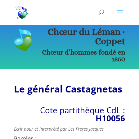
Chœur du Léman ∙
Coppet
Chœur d’hommes fondé en
1860
Le général Castagnetas
Cote partithèque CdL :
H10056
Ecrit pour et interprété par Les Frères Jacques
Paroles :