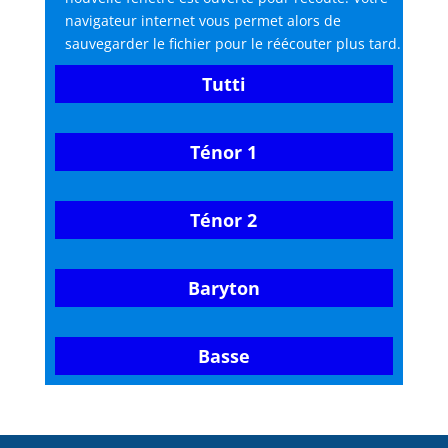
navigateur internet vous permet alors de
sauvegarder le fichier pour le réécouter plus tard.
Tutti
Ténor 1
Ténor 2
Baryton
Basse