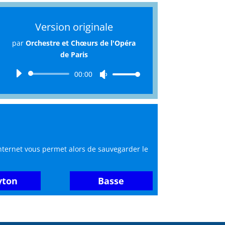
Version originale
par
Orchestre et Chœurs de l'Opéra
de Paris
Lecteur
00:00
Utilisez
audio
les
flèches
haut/bas
pour
augmenter
ou
internet vous permet alors de sauvegarder le
diminuer
le
volume.
yton
Basse