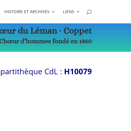
HISTOIRE ET ARCHIVES
LIENS
œur du Léman ∙ Coppet
Chœur d’hommes fondé en 1860
 partithèque CdL :
H10079