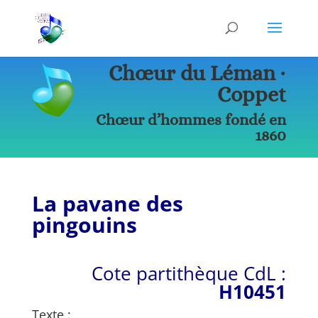
Chœur du Léman ∙
Coppet
Chœur d’hommes fondé en
1860
La pavane des
pingouins
Cote partithèque CdL :
H10451
Texte :